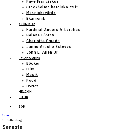
Påve Franciskus
Stockholms katolska stift
Människovärde
Ekumenik
KRÖNIKOR
Kardinal Anders Arborelius
Helena D’Arcy
Charlotta Smeds
Junno Arocho Esteves
John L. Allen Jr
RECENSIONER
Böcker
Film
Musik
Podd
Övrigt
HELGON
BUTIK
SÖK
Hem
Ulf Silfverling
Senaste