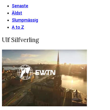
Senaste
Äldst
Slumpmässig
A to Z
Ulf Silfverling