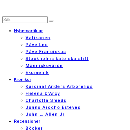
Nyhetsartiklar
Vatikanen
Påve Leo
Påve Franciskus
Stockholms katolska stift
Människovärde
Ekumenik
Krönikor
Kardinal Anders Arborelius
Helena D’Arcy
Charlotta Smeds
Junno Arocho Esteves
John L. Allen Jr
Recensioner
Böcker