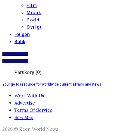
Film
Musik
Podd
Övrigt
Helgon
Butik
PRENUMERERA
DIGITALT ARKIV
Varukorg (0)
Your go to resource for worldwide current affairs and news
Work With Us
Advertise
Terms Of Service
Site Map
2020 © Zeen World News