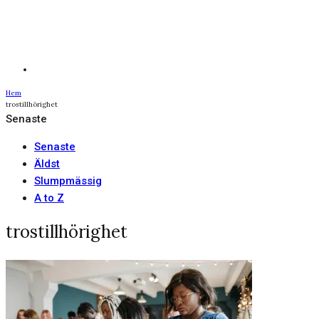
Hem
trostillhörighet
Senaste
Senaste
Äldst
Slumpmässig
A to Z
trostillhörighet