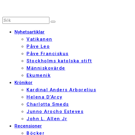
Nyhetsartiklar
Vatikanen
Påve Leo
Påve Franciskus
Stockholms katolska stift
Människovärde
Ekumenik
Krönikor
Kardinal Anders Arborelius
Helena D’Arcy
Charlotta Smeds
Junno Arocho Esteves
John L. Allen Jr
Recensioner
Böcker