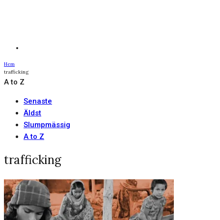
Hem
trafficking
A to Z
Senaste
Äldst
Slumpmässig
A to Z
trafficking