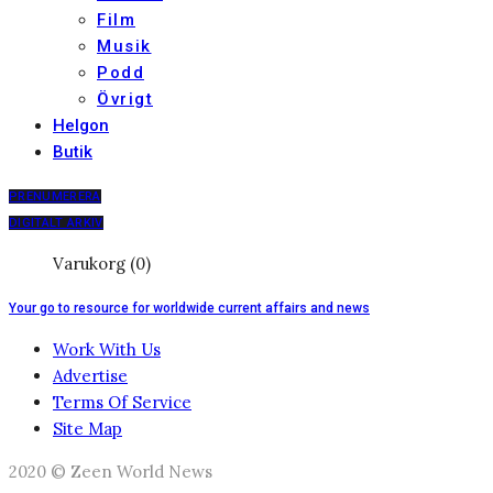
Film
Musik
Podd
Övrigt
Helgon
Butik
PRENUMERERA
DIGITALT ARKIV
Varukorg (0)
Your go to resource for worldwide current affairs and news
Work With Us
Advertise
Terms Of Service
Site Map
2020 © Zeen World News