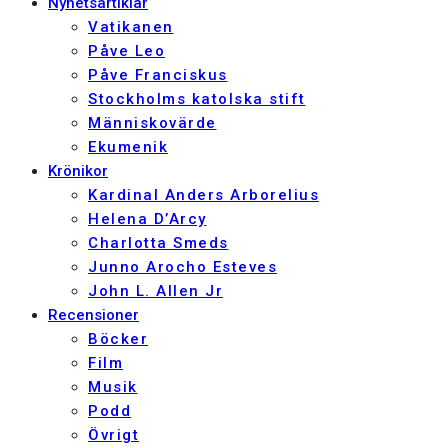
Nyhetsartiklar
Vatikanen
Påve Leo
Påve Franciskus
Stockholms katolska stift
Människovärde
Ekumenik
Krönikor
Kardinal Anders Arborelius
Helena D’Arcy
Charlotta Smeds
Junno Arocho Esteves
John L. Allen Jr
Recensioner
Böcker
Film
Musik
Podd
Övrigt