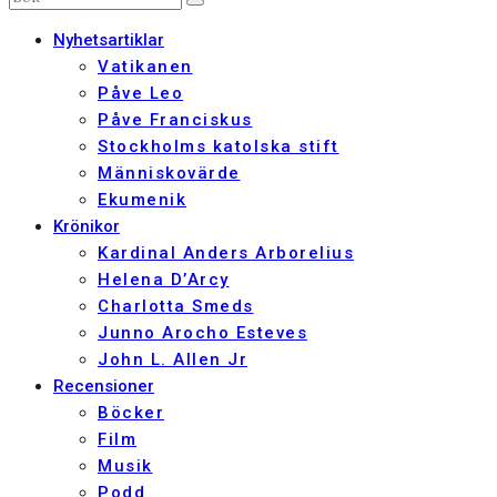
Nyhetsartiklar
Vatikanen
Påve Leo
Påve Franciskus
Stockholms katolska stift
Människovärde
Ekumenik
Krönikor
Kardinal Anders Arborelius
Helena D’Arcy
Charlotta Smeds
Junno Arocho Esteves
John L. Allen Jr
Recensioner
Böcker
Film
Musik
Podd