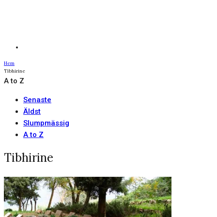
Hem
Tibhirine
A to Z
Senaste
Äldst
Slumpmässig
A to Z
Tibhirine