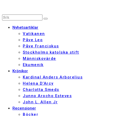
Nyhetsartiklar
Vatikanen
Påve Leo
Påve Franciskus
Stockholms katolska stift
Människovärde
Ekumenik
Krönikor
Kardinal Anders Arborelius
Helena D’Arcy
Charlotta Smeds
Junno Arocho Esteves
John L. Allen Jr
Recensioner
Böcker