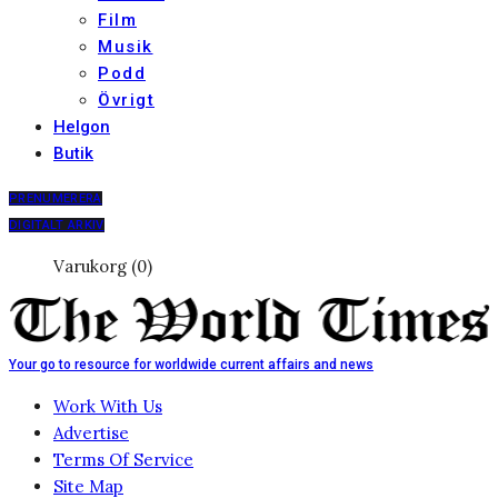
Film
Musik
Podd
Övrigt
Helgon
Butik
PRENUMERERA
DIGITALT ARKIV
Varukorg (0)
Your go to resource for worldwide current affairs and news
Work With Us
Advertise
Terms Of Service
Site Map