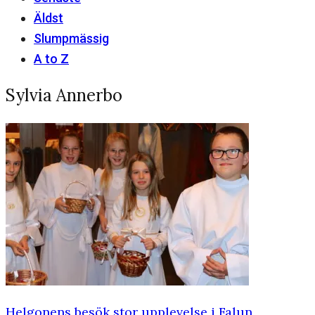
Äldst
Slumpmässig
A to Z
Sylvia Annerbo
Helgonens besök stor upplevelse i Falun