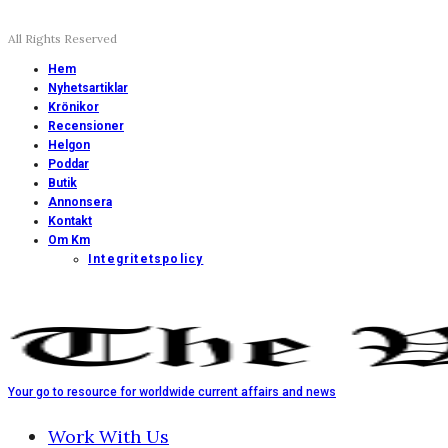
All Rights Reserved
Hem
Nyhetsartiklar
Krönikor
Recensioner
Helgon
Poddar
Butik
Annonsera
Kontakt
Om Km
Integritetspolicy
Your go to resource for worldwide current affairs and news
Work With Us