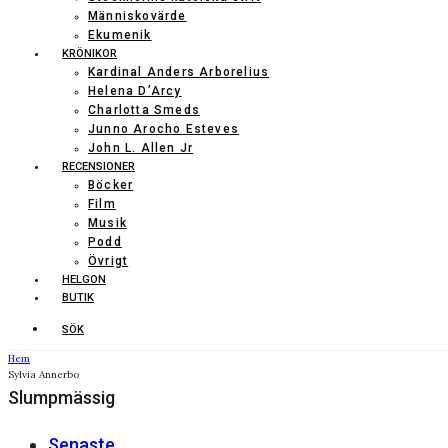
Människovärde
Ekumenik
KRÖNIKOR
Kardinal Anders Arborelius
Helena D’Arcy
Charlotta Smeds
Junno Arocho Esteves
John L. Allen Jr
RECENSIONER
Böcker
Film
Musik
Podd
Övrigt
HELGON
BUTIK
SÖK
Hem
Sylvia Annerbo
Slumpmässig
Senaste