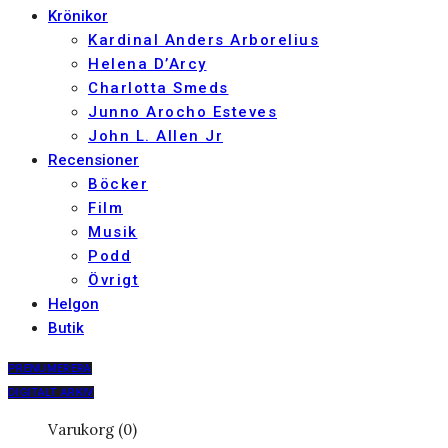
Krönikor
Kardinal Anders Arborelius
Helena D’Arcy
Charlotta Smeds
Junno Arocho Esteves
John L. Allen Jr
Recensioner
Böcker
Film
Musik
Podd
Övrigt
Helgon
Butik
PRENUMERERA
DIGITALT ARKIV
Varukorg (0)