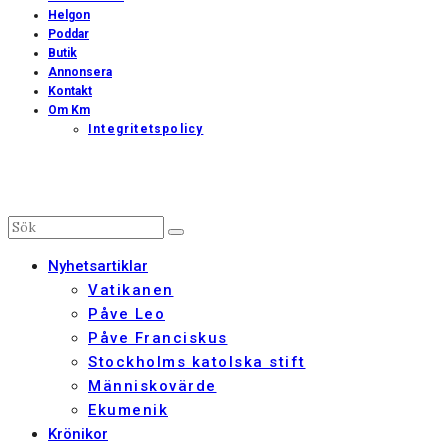
Helgon
Poddar
Butik
Annonsera
Kontakt
Om Km
Integritetspolicy
Nyhetsartiklar
Vatikanen
Påve Leo
Påve Franciskus
Stockholms katolska stift
Människovärde
Ekumenik
Krönikor