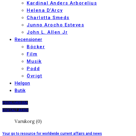
Kardinal Anders Arborelius
Helena D’Arcy
Charlotta Smeds
Junno Arocho Esteves
John L. Allen Jr
Recensioner
Böcker
Film
Musik
Podd
Övrigt
Helgon
Butik
PRENUMERERA
DIGITALT ARKIV
Varukorg (0)
Your go to resource for worldwide current affairs and news