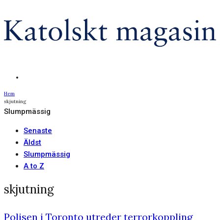
Hem
skjutning
Slumpmässig
Senaste
Äldst
Slumpmässig
A to Z
skjutning
Polisen i Toronto utreder terrorkoppling