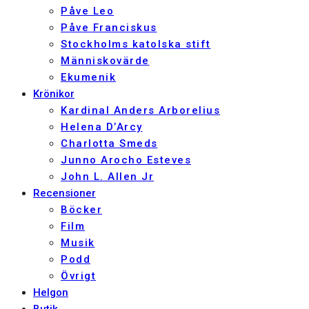
Påve Leo
Påve Franciskus
Stockholms katolska stift
Människovärde
Ekumenik
Krönikor
Kardinal Anders Arborelius
Helena D’Arcy
Charlotta Smeds
Junno Arocho Esteves
John L. Allen Jr
Recensioner
Böcker
Film
Musik
Podd
Övrigt
Helgon