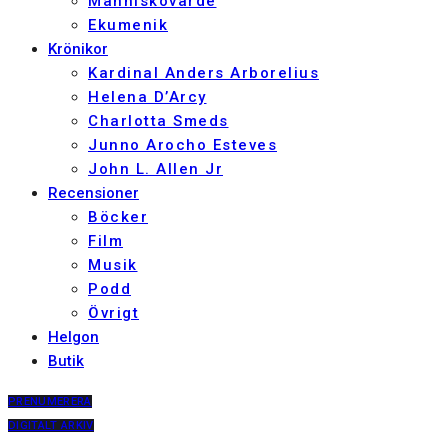
Människovärde
Ekumenik
Krönikor
Kardinal Anders Arborelius
Helena D’Arcy
Charlotta Smeds
Junno Arocho Esteves
John L. Allen Jr
Recensioner
Böcker
Film
Musik
Podd
Övrigt
Helgon
Butik
PRENUMERERA
DIGITALT ARKIV