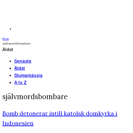
Hem
självmordsbombare
Äldst
Senaste
Äldst
Slumpmässig
A to Z
självmordsbombare
Bomb detonerar intill katolsk domkyrka i
Indonesien