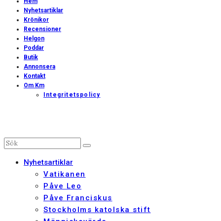
Hem
Nyhetsartiklar
Krönikor
Recensioner
Helgon
Poddar
Butik
Annonsera
Kontakt
Om Km
Integritetspolicy
Nyhetsartiklar
Vatikanen
Påve Leo
Påve Franciskus
Stockholms katolska stift