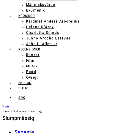
Människovärde
Ekumenik
KRÖNIKOR
Kardinal Anders Arborelius
Helena D’Arcy
Charlotta Smeds
Junno Arocho Esteves
John L. Allen Jr
RECENSIONER
Böcker
Film
Musik
Podd
Övrigt
HELGON
BUTIK
SÖK
Hem
Sankta Katarina församling
Slumpmässig
Senaste