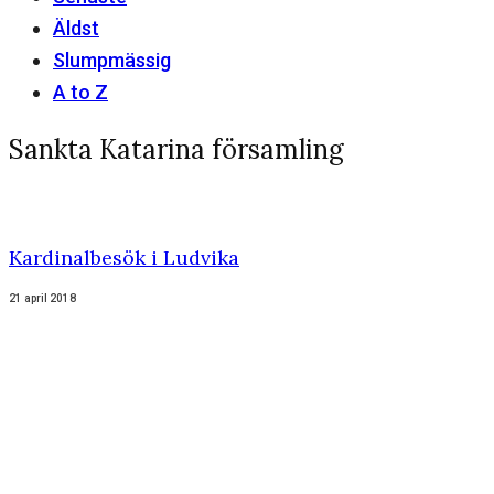
Äldst
Slumpmässig
A to Z
Sankta Katarina församling
Kardinalbesök i Ludvika
21 april 2018