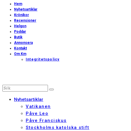
Hem
Nyhetsartiklar
Krönikor
Recensioner
Helgon
Poddar
Butik
Annonsera
Kontakt
Om Km
Integritetspolicy
Nyhetsartiklar
Vatikanen
Påve Leo
Påve Franciskus
Stockholms katolska stift