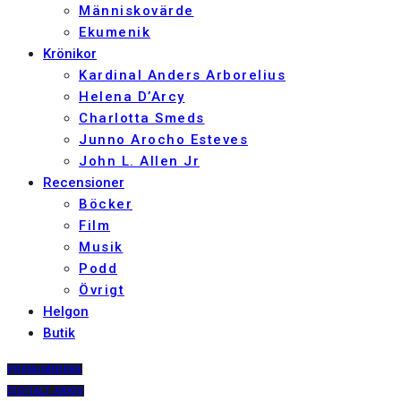
Människovärde
Ekumenik
Krönikor
Kardinal Anders Arborelius
Helena D’Arcy
Charlotta Smeds
Junno Arocho Esteves
John L. Allen Jr
Recensioner
Böcker
Film
Musik
Podd
Övrigt
Helgon
Butik
PRENUMERERA
DIGITALT ARKIV