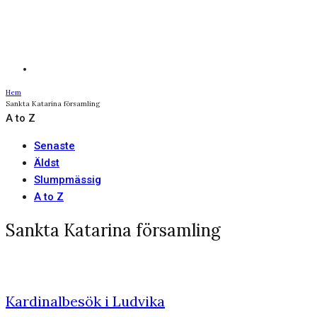
Hem
Sankta Katarina församling
A to Z
Senaste
Äldst
Slumpmässig
A to Z
Sankta Katarina församling
Kardinalbesök i Ludvika