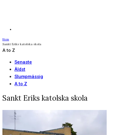
Hem
Sankt Eriks katolska skola
A to Z
Senaste
Äldst
Slumpmässig
A to Z
Sankt Eriks katolska skola