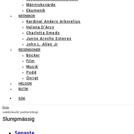
Människovärde
Ekumenik
KRÖNIKOR
Kardinal Anders Arborelius
Helena D’Arcy
Charlotta Smeds
Junno Arocho Esteves
John L. Allen Jr
RECENSIONER
Böcker
Film
Musik
Podd
Övrigt
HELGON
BUTIK
SÖK
Hem
samkönade partnerskap
Slumpmässig
Senaste