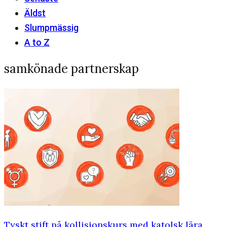
Äldst
Slumpmässig
A to Z
samkönade partnerskap
Tyskt stift på kollisionskurs med katolsk lära