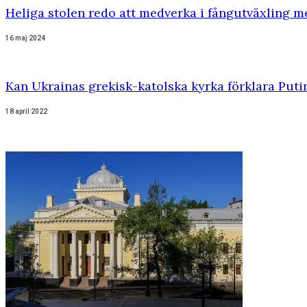
Heliga stolen redo att medverka i fångutväxling m
16 maj 2024
Kan Ukrainas grekisk-katolska kyrka förklara Puti
18 april 2022