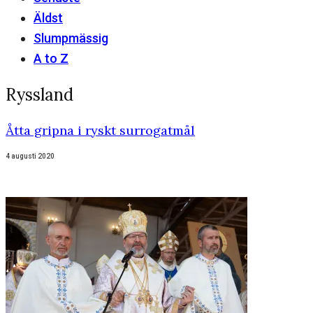
Äldst
Slumpmässig
A to Z
Ryssland
Åtta gripna i ryskt surrogatmål
4 augusti 2020