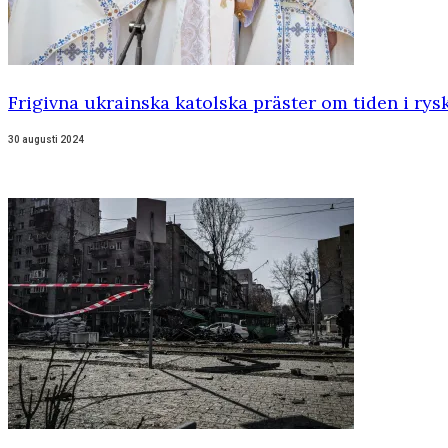
Frigivna ukrainska katolska präster om tiden i ry
30 augusti 2024