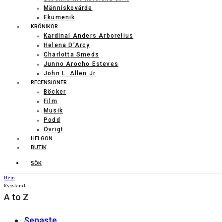
Människovärde
Ekumenik
KRÖNIKOR
Kardinal Anders Arborelius
Helena D’Arcy
Charlotta Smeds
Junno Arocho Esteves
John L. Allen Jr
RECENSIONER
Böcker
Film
Musik
Podd
Övrigt
HELGON
BUTIK
SÖK
Hem
Ryssland
A to Z
Senaste