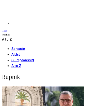
Hem
Rupnik
A to Z
Senaste
Äldst
Slumpmässig
A to Z
Rupnik