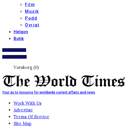
Film
Musik
Podd
Övrigt
Helgon
Butik
PRENUMERERA
DIGITALT ARKIV
Varukorg (0)
Your go to resource for worldwide current affairs and news
Work With Us
Advertise
Terms Of Service
Site Map