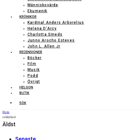
Människovärde
Ekumenik
KRÖNIKOR
Kardinal Anders Arborelius
Helena D’Arcy
Charlotta Smeds
Junno Arocho Esteves
John L. Allen Jr
RECENSIONER
Böcker
Film
Musik
Podd
Övrigt
HELGON
BUTIK
SÖK
Hem
relikfärd
Äldst
Senaste