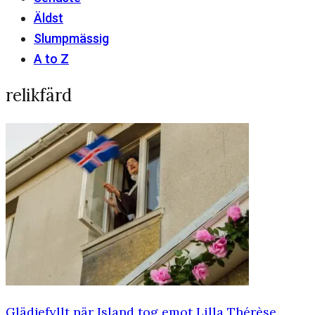
Äldst
Slumpmässig
A to Z
relikfärd
Glädjefyllt när Island tog emot Lilla Thérèse