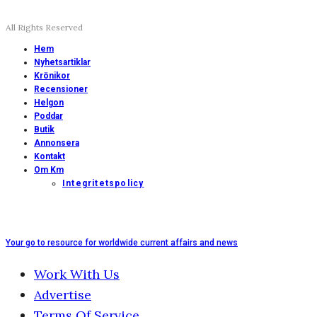
All Rights Reserved
Hem
Nyhetsartiklar
Krönikor
Recensioner
Helgon
Poddar
Butik
Annonsera
Kontakt
Om Km
Integritetspolicy
Your go to resource for worldwide current affairs and news
Work With Us
Advertise
Terms Of Service