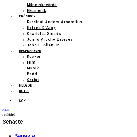
Människovärde
Ekumenik
KRÖNIKOR
Kardinal Anders Arborelius
Helena D’Arcy
Charlotta Smeds
Junno Arocho Esteves
John L. Allen Jr
RECENSIONER
Böcker
Film
Musik
Podd
Övrigt
HELGON
BUTIK
SÖK
Hem
relikfärd
Senaste
Senaste