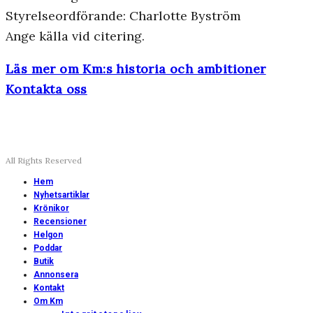
Styrelseordförande: Charlotte Byström
Ange källa vid citering.
Läs mer om Km:s historia och ambitioner
Kontakta oss
All Rights Reserved
Hem
Nyhetsartiklar
Krönikor
Recensioner
Helgon
Poddar
Butik
Annonsera
Kontakt
Om Km