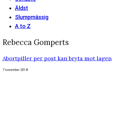
Äldst
Slumpmässig
A to Z
Rebecca Gomperts
Abortpiller per post kan bryta mot lagen
7 november 2018