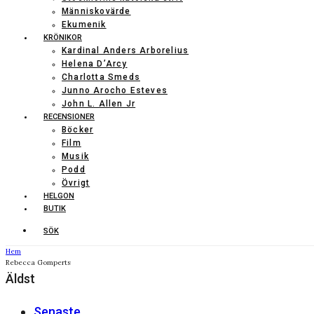
Människovärde
Ekumenik
KRÖNIKOR
Kardinal Anders Arborelius
Helena D’Arcy
Charlotta Smeds
Junno Arocho Esteves
John L. Allen Jr
RECENSIONER
Böcker
Film
Musik
Podd
Övrigt
HELGON
BUTIK
SÖK
Hem
Rebecca Gomperts
Äldst
Senaste