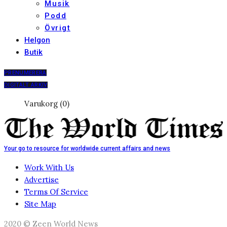
Musik
Podd
Övrigt
Helgon
Butik
PRENUMERERA
DIGITALT ARKIV
Varukorg (0)
Your go to resource for worldwide current affairs and news
Work With Us
Advertise
Terms Of Service
Site Map
2020 © Zeen World News