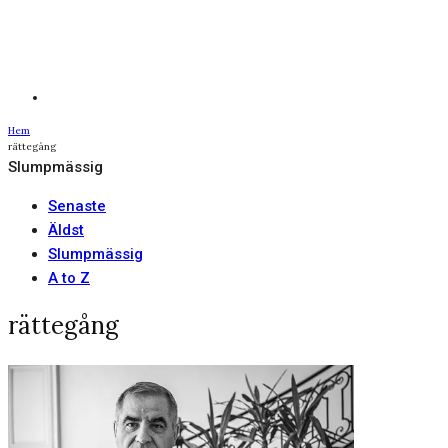
Hem
rättegång
Slumpmässig
Senaste
Äldst
Slumpmässig
A to Z
rättegång