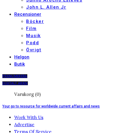
Junno Arocho Esteves
John L. Allen Jr
Recensioner
Böcker
Film
Musik
Podd
Övrigt
Helgon
Butik
PRENUMERERA
DIGITALT ARKIV
Varukorg (0)
Your go to resource for worldwide current affairs and news
Work With Us
Advertise
Terms Of Service