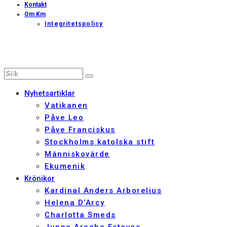
Kontakt
Om Km
Integritetspolicy
Nyhetsartiklar
Vatikanen
Påve Leo
Påve Franciskus
Stockholms katolska stift
Människovärde
Ekumenik
Krönikor
Kardinal Anders Arborelius
Helena D’Arcy
Charlotta Smeds