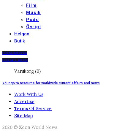
Film
Musik
Podd
Övrigt
Helgon
Butik
PRENUMERERA
DIGITALT ARKIV
Varukorg (0)
Your go to resource for worldwide current affairs and news
Work With Us
Advertise
Terms Of Service
Site Map
2020 © Zeen World News