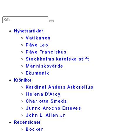
Nyhetsartiklar
Vatikanen
Påve Leo
Påve Franciskus
Stockholms katolska stift
Människovärde
Ekumenik
Krönikor
Kardinal Anders Arborelius
Helena D’Arcy
Charlotta Smeds
Junno Arocho Esteves
John L. Allen Jr
Recensioner
Böcker