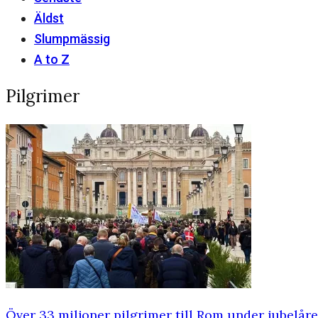
Äldst
Slumpmässig
A to Z
Pilgrimer
Över 33 miljoner pilgrimer till Rom under jubelåre