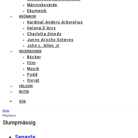
Människovärde
Ekumenik
KRÖNIKOR
Kardinal Anders Arborelius
Helena D’Arcy
Charlotta Smeds
Junno Arocho Esteves
John L. Allen Jr
RECENSIONER
Böcker
Film
Musik
Podd
Övrigt
HELGON
BUTIK
SÖK
Hem
Pilgrimer
Slumpmässig
Senaste