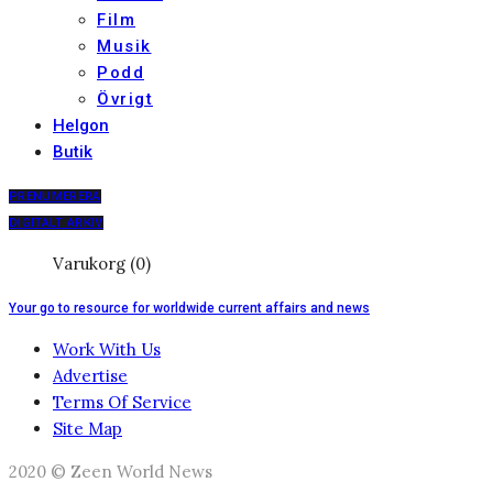
Film
Musik
Podd
Övrigt
Helgon
Butik
PRENUMERERA
DIGITALT ARKIV
Varukorg (0)
Your go to resource for worldwide current affairs and news
Work With Us
Advertise
Terms Of Service
Site Map
2020 © Zeen World News