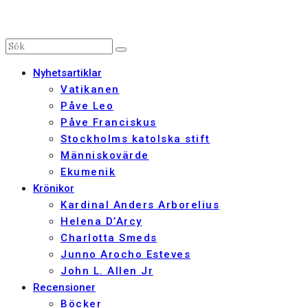
Nyhetsartiklar
Vatikanen
Påve Leo
Påve Franciskus
Stockholms katolska stift
Människovärde
Ekumenik
Krönikor
Kardinal Anders Arborelius
Helena D’Arcy
Charlotta Smeds
Junno Arocho Esteves
John L. Allen Jr
Recensioner
Böcker