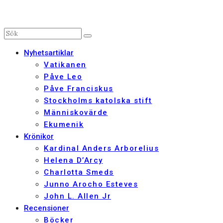
Nyhetsartiklar
Vatikanen
Påve Leo
Påve Franciskus
Stockholms katolska stift
Människovärde
Ekumenik
Krönikor
Kardinal Anders Arborelius
Helena D’Arcy
Charlotta Smeds
Junno Arocho Esteves
John L. Allen Jr
Recensioner
Böcker