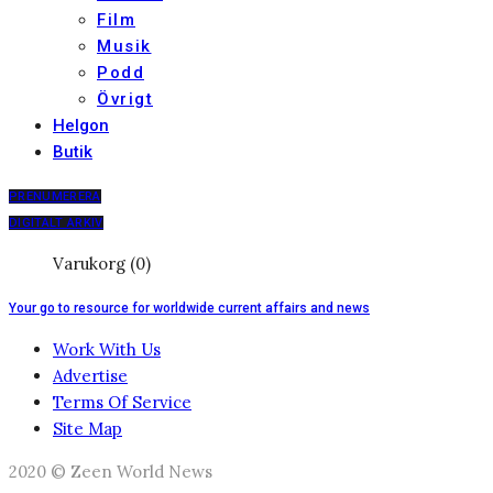
Film
Musik
Podd
Övrigt
Helgon
Butik
PRENUMERERA
DIGITALT ARKIV
Varukorg (0)
Your go to resource for worldwide current affairs and news
Work With Us
Advertise
Terms Of Service
Site Map
2020 © Zeen World News