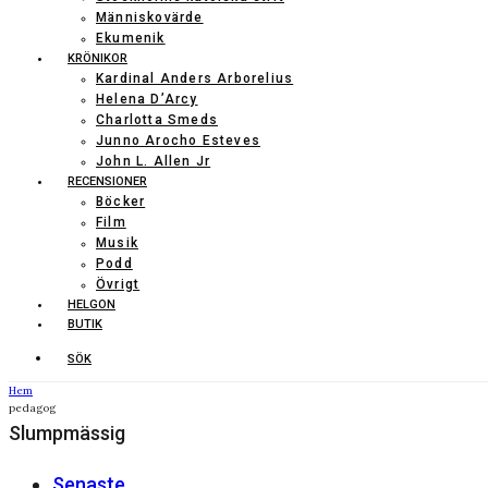
Människovärde
Ekumenik
KRÖNIKOR
Kardinal Anders Arborelius
Helena D’Arcy
Charlotta Smeds
Junno Arocho Esteves
John L. Allen Jr
RECENSIONER
Böcker
Film
Musik
Podd
Övrigt
HELGON
BUTIK
SÖK
Hem
pedagog
Slumpmässig
Senaste