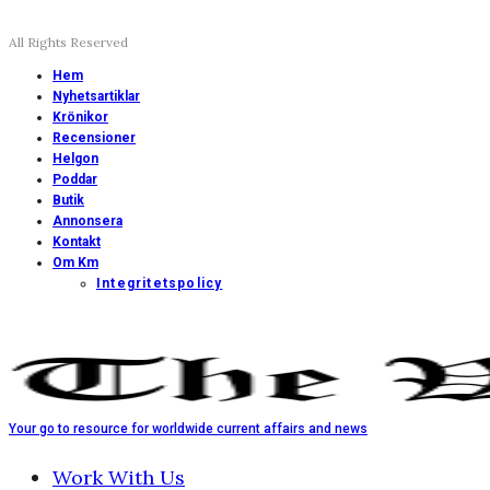
All Rights Reserved
Hem
Nyhetsartiklar
Krönikor
Recensioner
Helgon
Poddar
Butik
Annonsera
Kontakt
Om Km
Integritetspolicy
Your go to resource for worldwide current affairs and news
Work With Us