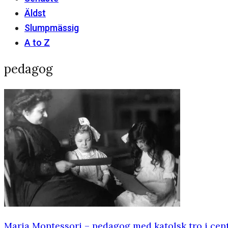
Äldst
Slumpmässig
A to Z
pedagog
Maria Montessori – pedagog med katolsk tro i ce