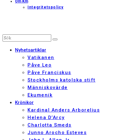
Om Km
Integritetspolicy
Nyhetsartiklar
Vatikanen
Påve Leo
Påve Franciskus
Stockholms katolska stift
Människovärde
Ekumenik
Krönikor
Kardinal Anders Arborelius
Helena D’Arcy
Charlotta Smeds
Junno Arocho Esteves