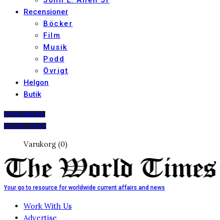
John L. Allen Jr
Recensioner
Böcker
Film
Musik
Podd
Övrigt
Helgon
Butik
PRENUMERERA
DIGITALT ARKIV
Varukorg (0)
Your go to resource for worldwide current affairs and news
Work With Us
Advertise