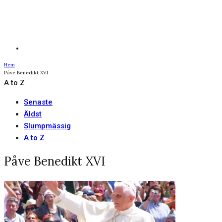
Hem
Påve Benedikt XVI
A to Z
Senaste
Äldst
Slumpmässig
A to Z
Påve Benedikt XVI