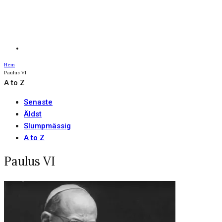
Hem
Paulus VI
A to Z
Senaste
Äldst
Slumpmässig
A to Z
Paulus VI