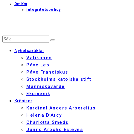
Om Km
Integritetspolicy
Nyhetsartiklar
Vatikanen
Påve Leo
Påve Franciskus
Stockholms katolska stift
Människovärde
Ekumenik
Krönikor
Kardinal Anders Arborelius
Helena D’Arcy
Charlotta Smeds
Junno Arocho Esteves