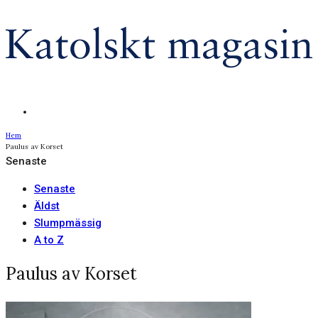
Hem
Paulus av Korset
Senaste
Senaste
Äldst
Slumpmässig
A to Z
Paulus av Korset