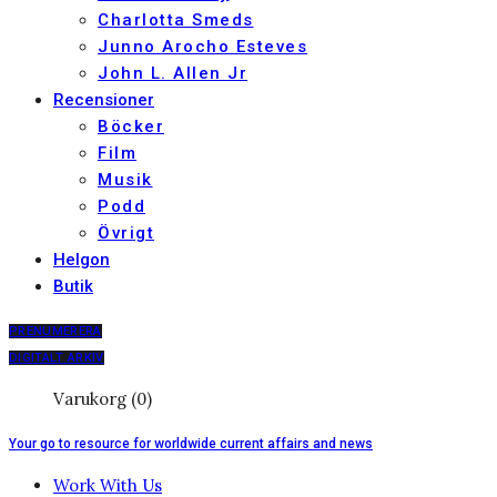
Charlotta Smeds
Junno Arocho Esteves
John L. Allen Jr
Recensioner
Böcker
Film
Musik
Podd
Övrigt
Helgon
Butik
PRENUMERERA
DIGITALT ARKIV
Varukorg (0)
Your go to resource for worldwide current affairs and news
Work With Us