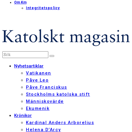
Om Km
Integritetspolicy
Nyhetsartiklar
Vatikanen
Påve Leo
Påve Franciskus
Stockholms katolska stift
Människovärde
Ekumenik
Krönikor
Kardinal Anders Arborelius
Helena D’Arcy