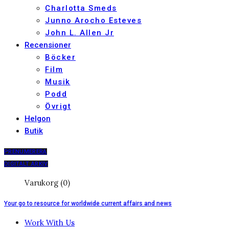
Charlotta Smeds
Junno Arocho Esteves
John L. Allen Jr
Recensioner
Böcker
Film
Musik
Podd
Övrigt
Helgon
Butik
PRENUMERERA
DIGITALT ARKIV
Varukorg (0)
Your go to resource for worldwide current affairs and news
Work With Us