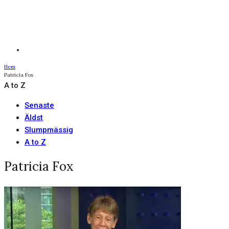
Hem
Patricia Fox
A to Z
Senaste
Äldst
Slumpmässig
A to Z
Patricia Fox