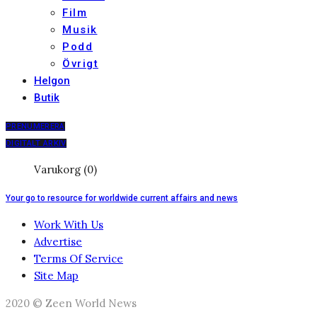
Film
Musik
Podd
Övrigt
Helgon
Butik
PRENUMERERA
DIGITALT ARKIV
Varukorg (0)
Your go to resource for worldwide current affairs and news
Work With Us
Advertise
Terms Of Service
Site Map
2020 © Zeen World News