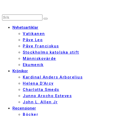
Nyhetsartiklar
Vatikanen
Påve Leo
Påve Franciskus
Stockholms katolska stift
Människovärde
Ekumenik
Krönikor
Kardinal Anders Arborelius
Helena D’Arcy
Charlotta Smeds
Junno Arocho Esteves
John L. Allen Jr
Recensioner
Böcker