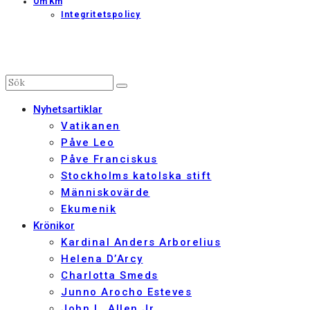
Om Km
Integritetspolicy
Nyhetsartiklar
Vatikanen
Påve Leo
Påve Franciskus
Stockholms katolska stift
Människovärde
Ekumenik
Krönikor
Kardinal Anders Arborelius
Helena D’Arcy
Charlotta Smeds
Junno Arocho Esteves
John L. Allen Jr