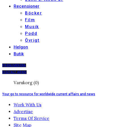
Recensioner
Böcker
Film
Musik
Podd
Övrigt
Helgon
Butik
PRENUMERERA
DIGITALT ARKIV
Varukorg (0)
Your go to resource for worldwide current affairs and news
Work With Us
Advertise
Terms Of Service
Site Map