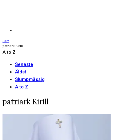
Hem
patriark Kirill
A to Z
Senaste
Äldst
Slumpmässig
A to Z
patriark Kirill