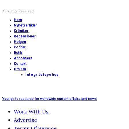
All Rights Reserved
Hem
Nyhetsartiklar
Krönikor
Recensioner
Helgon
Poddar
Butik
Annonsera
Kontakt
Om Km
Integritetspolicy
Your go to resource for worldwide current affairs and news
Work With Us
Advertise
Terms Of Service