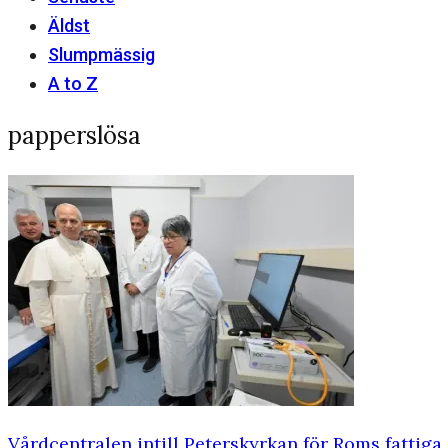
Äldst
Slumpmässig
A to Z
papperslösa
Vårdcentralen intill Peterskyrkan för Roms fattig