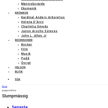
Människovärde
Ekumenik
KRÖNIKOR
Kardinal Anders Arborelius
Helena D’Arcy
Charlotta Smeds
Junno Arocho Esteves
John L. Allen Jr
RECENSIONER
Böcker
Film
Musik
Podd
Övrigt
HELGON
BUTIK
SÖK
Hem
papperslösa
Slumpmässig
Senaste