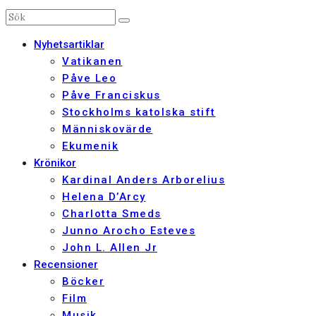
Nyhetsartiklar
Vatikanen
Påve Leo
Påve Franciskus
Stockholms katolska stift
Människovärde
Ekumenik
Krönikor
Kardinal Anders Arborelius
Helena D’Arcy
Charlotta Smeds
Junno Arocho Esteves
John L. Allen Jr
Recensioner
Böcker
Film
Musik