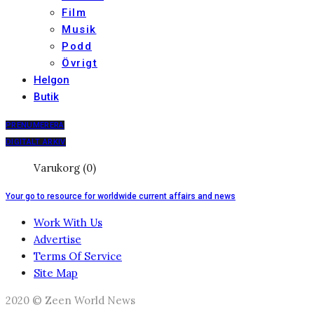
Film
Musik
Podd
Övrigt
Helgon
Butik
PRENUMERERA
DIGITALT ARKIV
Varukorg (0)
Your go to resource for worldwide current affairs and news
Work With Us
Advertise
Terms Of Service
Site Map
2020 © Zeen World News