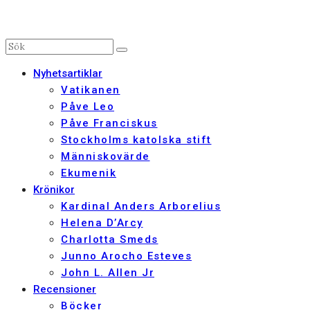
Nyhetsartiklar
Vatikanen
Påve Leo
Påve Franciskus
Stockholms katolska stift
Människovärde
Ekumenik
Krönikor
Kardinal Anders Arborelius
Helena D’Arcy
Charlotta Smeds
Junno Arocho Esteves
John L. Allen Jr
Recensioner
Böcker