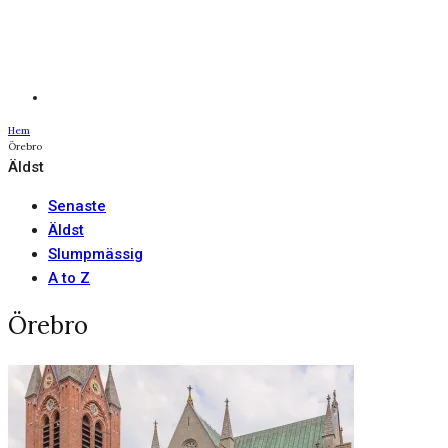
Hem
Örebro
Äldst
Senaste
Äldst
Slumpmässig
A to Z
Örebro