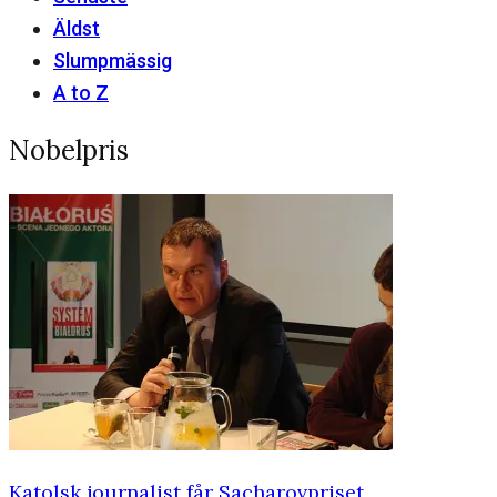
Äldst
Slumpmässig
A to Z
Nobelpris
Katolsk journalist får Sacharovpriset