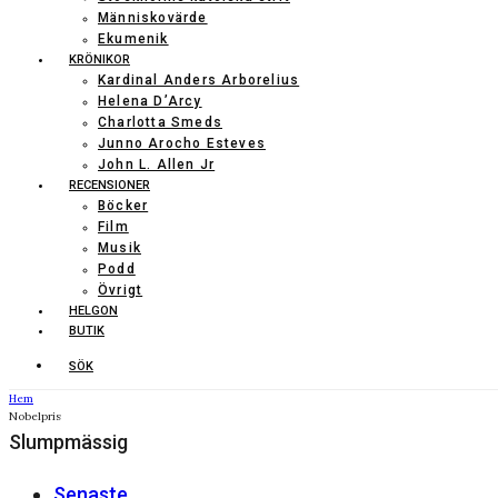
Människovärde
Ekumenik
KRÖNIKOR
Kardinal Anders Arborelius
Helena D’Arcy
Charlotta Smeds
Junno Arocho Esteves
John L. Allen Jr
RECENSIONER
Böcker
Film
Musik
Podd
Övrigt
HELGON
BUTIK
SÖK
Hem
Nobelpris
Slumpmässig
Senaste