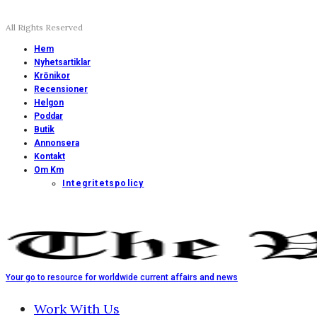
All Rights Reserved
Hem
Nyhetsartiklar
Krönikor
Recensioner
Helgon
Poddar
Butik
Annonsera
Kontakt
Om Km
Integritetspolicy
Your go to resource for worldwide current affairs and news
Work With Us