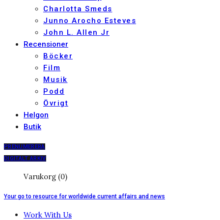
Charlotta Smeds
Junno Arocho Esteves
John L. Allen Jr
Recensioner
Böcker
Film
Musik
Podd
Övrigt
Helgon
Butik
PRENUMERERA
DIGITALT ARKIV
Varukorg (0)
Your go to resource for worldwide current affairs and news
Work With Us