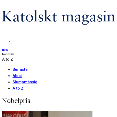
Hem
Nobelpris
A to Z
Senaste
Äldst
Slumpmässig
A to Z
Nobelpris