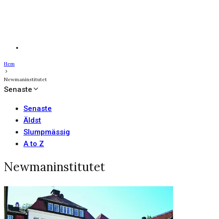
Hem
Newmaninstitutet
Senaste
Senaste
Äldst
Slumpmässig
A to Z
Newmaninstitutet