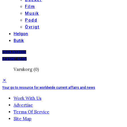
Film
Musik
Podd
Övrigt
Helgon
Butik
PRENUMERERA
DIGITALT ARKIV
Varukorg (0)
Your go to resource for worldwide current affairs and news
Work With Us
Advertise
Terms Of Service
Site Map