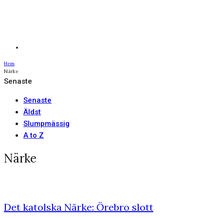
Hem
Närke
Senaste
Senaste
Äldst
Slumpmässig
A to Z
Närke
Det katolska Närke: Örebro slott