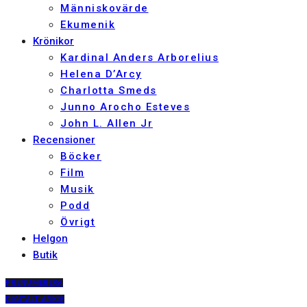
Människovärde
Ekumenik
Krönikor
Kardinal Anders Arborelius
Helena D’Arcy
Charlotta Smeds
Junno Arocho Esteves
John L. Allen Jr
Recensioner
Böcker
Film
Musik
Podd
Övrigt
Helgon
Butik
PRENUMERERA
DIGITALT ARKIV