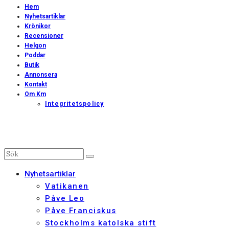
Hem
Nyhetsartiklar
Krönikor
Recensioner
Helgon
Poddar
Butik
Annonsera
Kontakt
Om Km
Integritetspolicy
Nyhetsartiklar
Vatikanen
Påve Leo
Påve Franciskus
Stockholms katolska stift