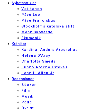
Nyhetsartiklar
Vatikanen
Påve Leo
Påve Franciskus
Stockholms katolska stift
Människovärde
Ekumenik
Krönikor
Kardinal Anders Arborelius
Helena D’Arcy
Charlotta Smeds
Junno Arocho Esteves
John L. Allen Jr
Recensioner
Böcker
Film
Musik
Podd
Övrigt