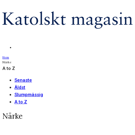
Hem
Närke
A to Z
Senaste
Äldst
Slumpmässig
A to Z
Närke