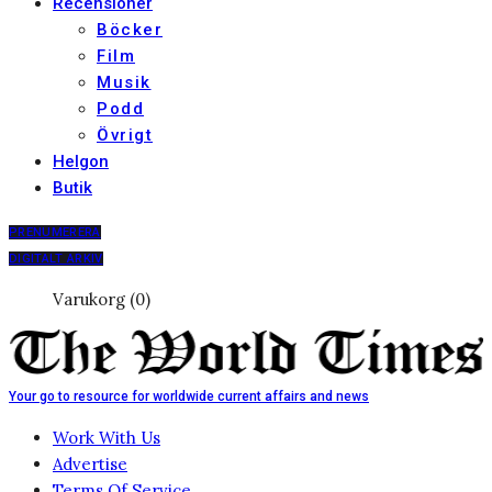
Recensioner
Böcker
Film
Musik
Podd
Övrigt
Helgon
Butik
PRENUMERERA
DIGITALT ARKIV
Varukorg (0)
Your go to resource for worldwide current affairs and news
Work With Us
Advertise
Terms Of Service