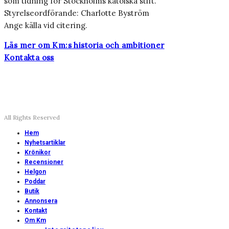
som tidning för Stockholms katolska stift.
Styrelseordförande: Charlotte Byström
Ange källa vid citering.
Läs mer om Km:s historia och ambitioner
Kontakta oss
All Rights Reserved
Hem
Nyhetsartiklar
Krönikor
Recensioner
Helgon
Poddar
Butik
Annonsera
Kontakt
Om Km