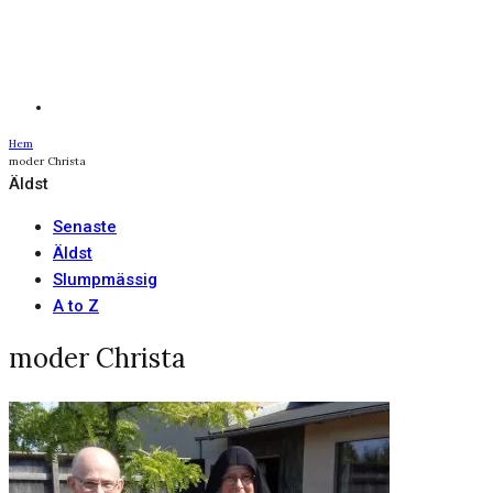
Hem
moder Christa
Äldst
Senaste
Äldst
Slumpmässig
A to Z
moder Christa