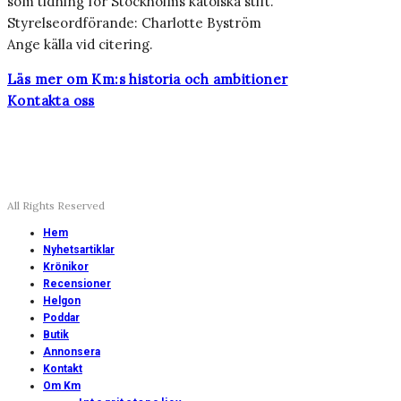
som tidning för Stockholms katolska stift.
Styrelseordförande: Charlotte Byström
Ange källa vid citering.
Läs mer om Km:s historia och ambitioner
Kontakta oss
All Rights Reserved
Hem
Nyhetsartiklar
Krönikor
Recensioner
Helgon
Poddar
Butik
Annonsera
Kontakt
Om Km