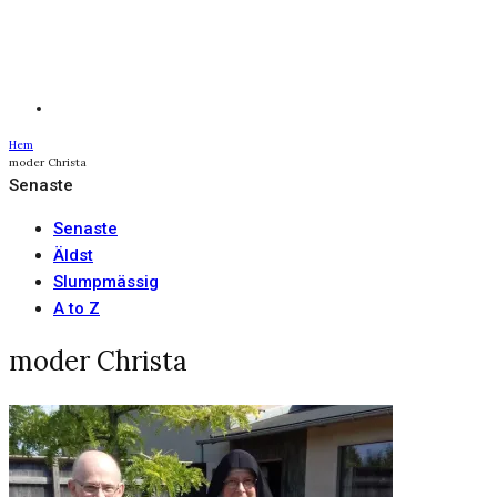
Hem
moder Christa
Senaste
Senaste
Äldst
Slumpmässig
A to Z
moder Christa