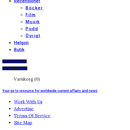
Recensioner
Böcker
Film
Musik
Podd
Övrigt
Helgon
Butik
PRENUMERERA
DIGITALT ARKIV
Varukorg (0)
Your go to resource for worldwide current affairs and news
Work With Us
Advertise
Terms Of Service
Site Map