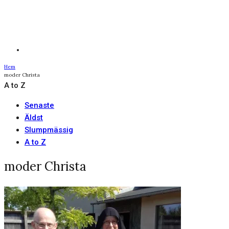
Hem
moder Christa
A to Z
Senaste
Äldst
Slumpmässig
A to Z
moder Christa