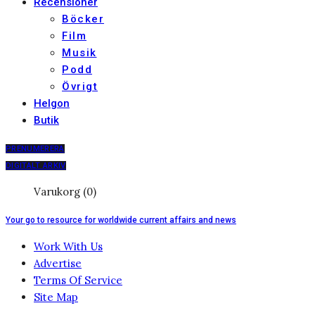
Recensioner
Böcker
Film
Musik
Podd
Övrigt
Helgon
Butik
PRENUMERERA
DIGITALT ARKIV
Varukorg (0)
Your go to resource for worldwide current affairs and news
Work With Us
Advertise
Terms Of Service
Site Map