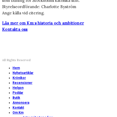
som tidning för Stockholms katolska stift.
Styrelseordförande: Charlotte Byström
Ange källa vid citering.
Läs mer om Km:s historia och ambitioner
Kontakta oss
All Rights Reserved
Hem
Nyhetsartiklar
Krönikor
Recensioner
Helgon
Poddar
Butik
Annonsera
Kontakt
Om Km