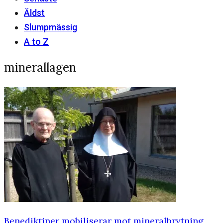
Äldst
Slumpmässig
A to Z
minerallagen
Benediktiner mobiliserar mot mineralbrytning