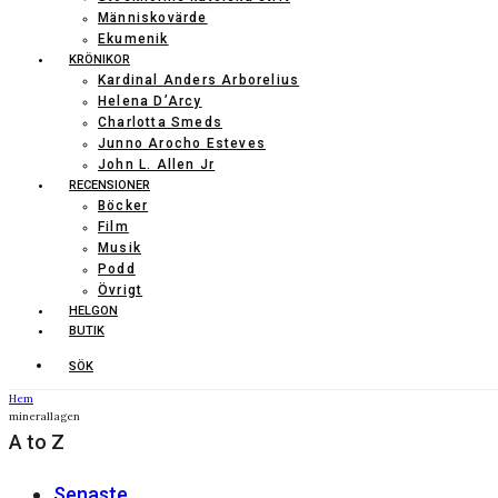
Människovärde
Ekumenik
KRÖNIKOR
Kardinal Anders Arborelius
Helena D’Arcy
Charlotta Smeds
Junno Arocho Esteves
John L. Allen Jr
RECENSIONER
Böcker
Film
Musik
Podd
Övrigt
HELGON
BUTIK
SÖK
Hem
minerallagen
A to Z
Senaste