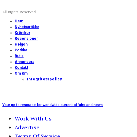
All Rights Reserved
Hem
Nyhetsartiklar
Krönikor
Recensioner
Helgon
Poddar
Butik
Annonsera
Kontakt
Om Km
Integritetspolicy
Your go to resource for worldwide current affairs and news
Work With Us
Advertise
Terms Of Service