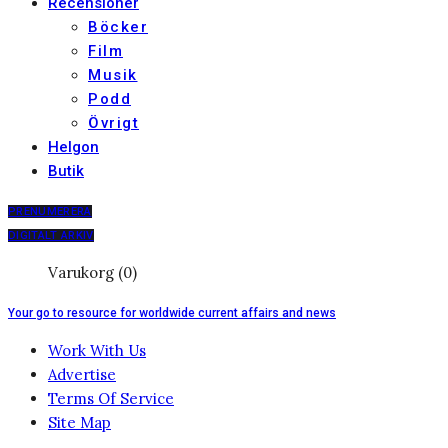
Recensioner
Böcker
Film
Musik
Podd
Övrigt
Helgon
Butik
PRENUMERERA
DIGITALT ARKIV
Varukorg (0)
Your go to resource for worldwide current affairs and news
Work With Us
Advertise
Terms Of Service
Site Map