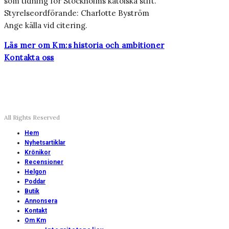
som tidning för Stockholms katolska stift.
Styrelseordförande: Charlotte Byström
Ange källa vid citering.
Läs mer om Km:s historia och ambitioner
Kontakta oss
All Rights Reserved
Hem
Nyhetsartiklar
Krönikor
Recensioner
Helgon
Poddar
Butik
Annonsera
Kontakt
Om Km