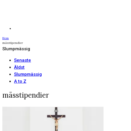
Hem
mässtipendier
Slumpmässig
Senaste
Äldst
Slumpmässig
A to Z
mässtipendier