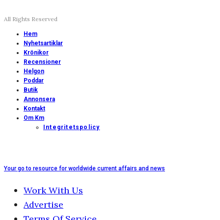
All Rights Reserved
Hem
Nyhetsartiklar
Krönikor
Recensioner
Helgon
Poddar
Butik
Annonsera
Kontakt
Om Km
Integritetspolicy
Your go to resource for worldwide current affairs and news
Work With Us
Advertise
Terms Of Service