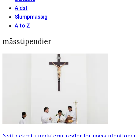
Äldst
Slumpmässig
A to Z
mässtipendier
Nytt dekret uppdaterar regler för mässintentioner