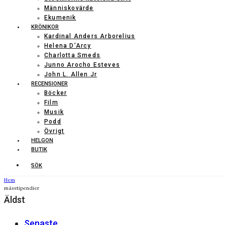
Människovärde
Ekumenik
KRÖNIKOR
Kardinal Anders Arborelius
Helena D’Arcy
Charlotta Smeds
Junno Arocho Esteves
John L. Allen Jr
RECENSIONER
Böcker
Film
Musik
Podd
Övrigt
HELGON
BUTIK
SÖK
Hem
mässtipendier
Äldst
Senaste