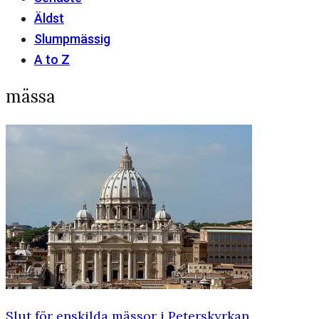
Äldst
Slumpmässig
A to Z
mässa
Slut för enskilda mässor i Peterskyrkan