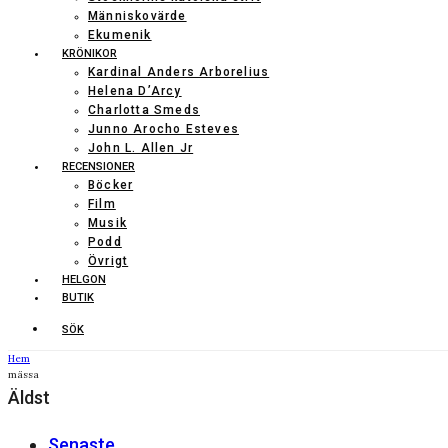
Människovärde
Ekumenik
KRÖNIKOR
Kardinal Anders Arborelius
Helena D’Arcy
Charlotta Smeds
Junno Arocho Esteves
John L. Allen Jr
RECENSIONER
Böcker
Film
Musik
Podd
Övrigt
HELGON
BUTIK
SÖK
Hem
mässa
Äldst
Senaste