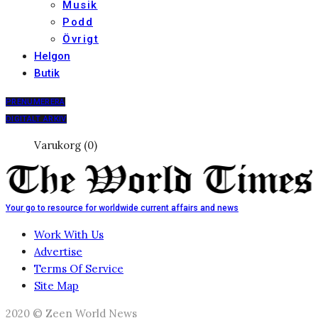
Musik
Podd
Övrigt
Helgon
Butik
PRENUMERERA
DIGITALT ARKIV
Varukorg (0)
Your go to resource for worldwide current affairs and news
Work With Us
Advertise
Terms Of Service
Site Map
2020 © Zeen World News