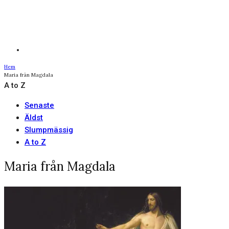
Hem
Maria från Magdala
A to Z
Senaste
Äldst
Slumpmässig
A to Z
Maria från Magdala