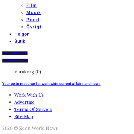
Film
Musik
Podd
Övrigt
Helgon
Butik
PRENUMERERA
DIGITALT ARKIV
Varukorg (0)
Your go to resource for worldwide current affairs and news
Work With Us
Advertise
Terms Of Service
Site Map
2020 © Zeen World News