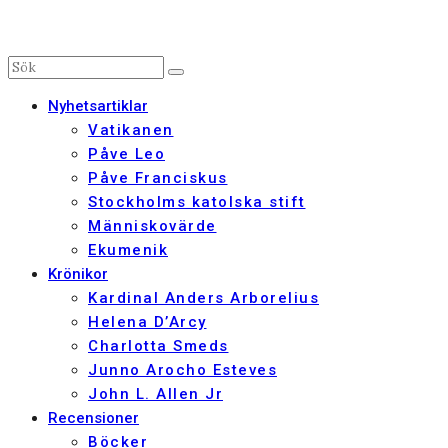
Nyhetsartiklar
Vatikanen
Påve Leo
Påve Franciskus
Stockholms katolska stift
Människovärde
Ekumenik
Krönikor
Kardinal Anders Arborelius
Helena D’Arcy
Charlotta Smeds
Junno Arocho Esteves
John L. Allen Jr
Recensioner
Böcker